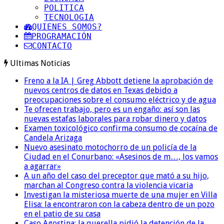
POLITICA
TECNOLOGIA
QUIENES SOMOS?
PROGRAMACIÓN
CONTACTO
Ultimas Noticias
Freno a la IA | Greg Abbott detiene la aprobación de
nuevos centros de datos en Texas debido a
preocupaciones sobre el consumo eléctrico y de agua
Te ofrecen trabajo, pero es un engaño: así son las
nuevas estafas laborales para robar dinero y datos
Examen toxicológico confirma consumo de cocaína de
Candela Arizaga
Nuevo asesinato motochorro de un policía de la
Ciudad en el Conurbano: «Asesinos de m…, los vamos
a agarrar»
A un año del caso del preceptor que mató a su hijo,
marchan al Congreso contra la violencia vicaria
Investigan la misteriosa muerte de una mujer en Villa
Elisa: la encontraron con la cabeza dentro de un pozo
en el patio de su casa
Caso Agostina: la querella pidió la detención de la