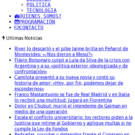
POLITICA
TECNOLOGIA
QUIENES SOMOS?
PROGRAMACIÓN
CONTACTO
Ultimas Noticias
River lo descartó y el pibe Jaime brilla en Peñarol de
Montevideo: «¿Nos dieron a Messi?»
Flávio Bolsonaro culpó a Lula da Silva de la crisis con
Argentina y a su «política exterior ideologizada y de
confrontación»
Camilota presentó a su nueva novia y contó su
historia de amor: «Hoy, por fin, podemos dejar de
escondernos»
Franco Mastantuono se fue de Real Madrid y en Italia
lo recibió una multitud: jugará en Fiorentina
Dolor en Chubut: murió el intendente de Gaiman en
medio de una operación
Escala el conflicto universitario: los rectores piden a la
Justicia que intime al Gobierno y aplique multas si no
cumple la Ley de Fondos
Pedradas, corridas y detenidos frente al Congreso en