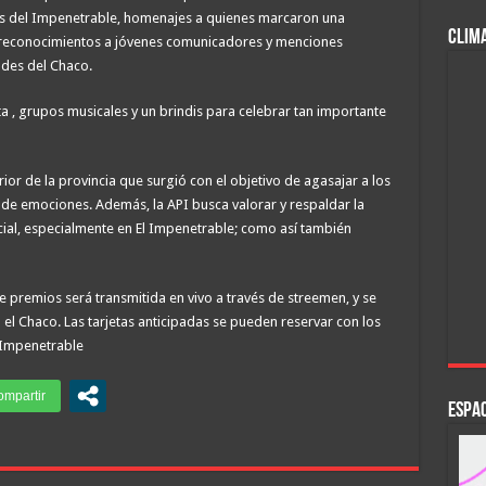
tas del Impenetrable, homenajes a quienes marcaron una
CLIM
, reconocimientos a jóvenes comunicadores y menciones
ades del Chaco.
a , grupos musicales y un brindis para celebrar tan importante
ior de la provincia que surgió con el objetivo de agasajar a los
de emociones. Además, la API busca valorar y respaldar la
vincial, especialmente en El Impenetrable; como así también
 premios será transmitida en vivo a través de streemen, y se
el Chaco. Las tarjetas anticipadas se pueden reservar con los
l Impenetrable
ESPAC