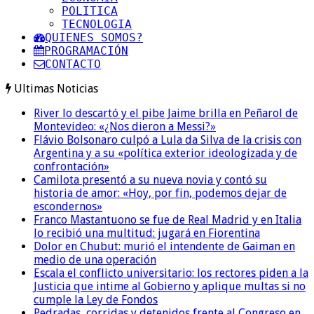
POLITICA
TECNOLOGIA
QUIENES SOMOS?
PROGRAMACIÓN
CONTACTO
Ultimas Noticias
River lo descartó y el pibe Jaime brilla en Peñarol de
Montevideo: «¿Nos dieron a Messi?»
Flávio Bolsonaro culpó a Lula da Silva de la crisis con
Argentina y a su «política exterior ideologizada y de
confrontación»
Camilota presentó a su nueva novia y contó su
historia de amor: «Hoy, por fin, podemos dejar de
escondernos»
Franco Mastantuono se fue de Real Madrid y en Italia
lo recibió una multitud: jugará en Fiorentina
Dolor en Chubut: murió el intendente de Gaiman en
medio de una operación
Escala el conflicto universitario: los rectores piden a la
Justicia que intime al Gobierno y aplique multas si no
cumple la Ley de Fondos
Pedradas, corridas y detenidos frente al Congreso en