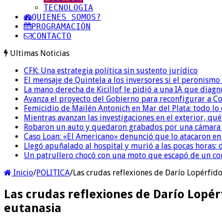
TECNOLOGIA
QUIENES SOMOS?
PROGRAMACIÓN
CONTACTO
Ultimas Noticias
CFK: Una estrategia política sin sustento jurídico
El mensaje de Quintela a los inversores si el peronismo
La mano derecha de Kicillof le pidió a una IA que diagn
Avanza el proyecto del Gobierno para reconfigurar a 
Femicidio de Mailén Antonich en Mar del Plata: todo lo 
Mientras avanzan las investigaciones en el exterior, qu
Robaron un auto y quedaron grabados por una cámara i
Caso Loan: «El Americano» denunció que lo atacaron en 
Llegó apuñalado al hospital y murió a las pocas horas: 
Un patrullero chocó con una moto que escapó de un co
Inicio
/
POLITICA
/
Las crudas reflexiones de Darío Lopérfido 
Las crudas reflexiones de Darío Lopérfi
eutanasia