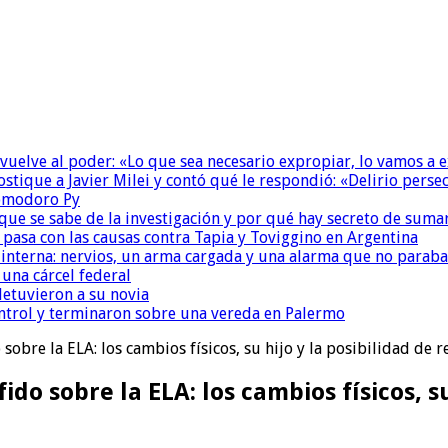
 vuelve al poder: «Lo que sea necesario expropiar, lo vamos a 
ostique a Javier Milei y contó qué le respondió: «Delirio perse
Comodoro Py
que se sabe de la investigación y por qué hay secreto de suma
é pasa con las causas contra Tapia y Toviggino en Argentina
nterna: nervios, un arma cargada y una alarma que no paraba
una cárcel federal
detuvieron a su novia
ntrol y terminaron sobre una vereda en Palermo
sobre la ELA: los cambios físicos, su hijo y la posibilidad de r
do sobre la ELA: los cambios físicos, su 