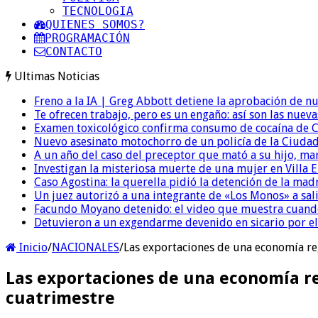
TECNOLOGIA
QUIENES SOMOS?
PROGRAMACIÓN
CONTACTO
Ultimas Noticias
Freno a la IA | Greg Abbott detiene la aprobación de n
Te ofrecen trabajo, pero es un engaño: así son las nueva
Examen toxicológico confirma consumo de cocaína de C
Nuevo asesinato motochorro de un policía de la Ciudad
A un año del caso del preceptor que mató a su hijo, mar
Investigan la misteriosa muerte de una mujer en Villa El
Caso Agostina: la querella pidió la detención de la mad
Un juez autorizó a una integrante de «Los Monos» a sali
Facundo Moyano detenido: el video que muestra cuand
Detuvieron a un exgendarme devenido en sicario por e
Inicio
/
NACIONALES
/
Las exportaciones de una economía re
Las exportaciones de una economía re
cuatrimestre