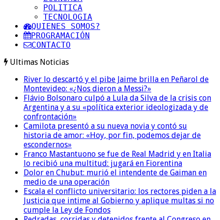
POLITICA
TECNOLOGIA
QUIENES SOMOS?
PROGRAMACIÓN
CONTACTO
Ultimas Noticias
River lo descartó y el pibe Jaime brilla en Peñarol de
Montevideo: «¿Nos dieron a Messi?»
Flávio Bolsonaro culpó a Lula da Silva de la crisis con
Argentina y a su «política exterior ideologizada y de
confrontación»
Camilota presentó a su nueva novia y contó su
historia de amor: «Hoy, por fin, podemos dejar de
escondernos»
Franco Mastantuono se fue de Real Madrid y en Italia
lo recibió una multitud: jugará en Fiorentina
Dolor en Chubut: murió el intendente de Gaiman en
medio de una operación
Escala el conflicto universitario: los rectores piden a la
Justicia que intime al Gobierno y aplique multas si no
cumple la Ley de Fondos
Pedradas, corridas y detenidos frente al Congreso en