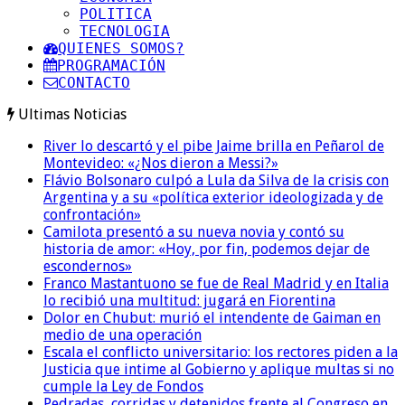
POLITICA
TECNOLOGIA
QUIENES SOMOS?
PROGRAMACIÓN
CONTACTO
Ultimas Noticias
River lo descartó y el pibe Jaime brilla en Peñarol de
Montevideo: «¿Nos dieron a Messi?»
Flávio Bolsonaro culpó a Lula da Silva de la crisis con
Argentina y a su «política exterior ideologizada y de
confrontación»
Camilota presentó a su nueva novia y contó su
historia de amor: «Hoy, por fin, podemos dejar de
escondernos»
Franco Mastantuono se fue de Real Madrid y en Italia
lo recibió una multitud: jugará en Fiorentina
Dolor en Chubut: murió el intendente de Gaiman en
medio de una operación
Escala el conflicto universitario: los rectores piden a la
Justicia que intime al Gobierno y aplique multas si no
cumple la Ley de Fondos
Pedradas, corridas y detenidos frente al Congreso en