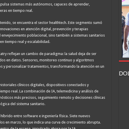
 impulsa sistemas más autónomos, capaces de aprender,
teras en tiempo real.
enido, se encuentra el sector healthtech. Este segmento sumó
innovaciones en atención digital, prevención y terapias
envejecimiento poblacional, sino también a sistemas sanitarios
en tiempo real y escalabilidad.
atry reflejan un cambio de paradigma: la salud deja de ser
dos en datos. Sensores, monitoreo continuo y algoritmos
os y personalizar tratamientos, transformando la atención en un
DOL
istoriales clínicos digitales, dispositivos conectados y
empo real. La combinación de IA, telemedicina y análisis de
ósticos más precisos, seguimiento remoto y decisiones clínicas
lógica del sistema sanitario.
íbrido entre software e ingeniería física. Siete nuevos
los en marzo, lo que indica una curva de crecimiento abrupta.
centro de la escena, impulsado ahora por la IA.