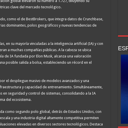
lización global elevaron su número a 1.727, diluyendo su
ricas clave del mercado tecnológico.
cado, como el de BestBrokers, que integra datos de Crunchbase,
ias dominantes, polos geográficos y nuevas tendencias de
, en su mayoría vinculadas a la inteligencia artificial (IA) y con
ESP
eran a muchas compañías públicas. A la cabeza se ubica
ía de IA fundada por Elon Musk, alcanza una valoración
una posible salida a bolsa, estableciendo un récord en el
por el despliegue masivo de modelos avanzados y una
nfraestructura y capacidad de entrenamiento. Simultáneamente,
s en seguridad y control de sistemas, consolidando a la IA
ima del ecosistema.
ida como segundo polo global, detrás de Estados Unidos, con
scala y una industria digital altamente competitiva permiten
luaciones elevadas en diversos sectores tecnológicos. Destaca