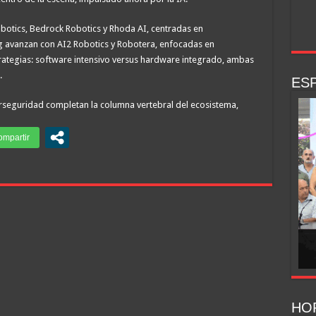
botics, Bedrock Robotics y Rhoda AI, centradas en
ng avanzan con AI2 Robotics y Robotera, enfocadas en
rategias: software intensivo versus hardware integrado, ambas
.
ESP
berseguridad completan la columna vertebral del ecosistema,
HO