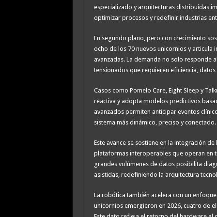
especializado y arquitecturas distribuidas
optimizar procesos y redefinir industrias en
En segundo plano, pero con crecimiento sost
ocho de los 70 nuevos unicornios y articula 
avanzadas. La demanda no solo responde al 
tensionados que requieren eficiencia, datos 
Casos como Pomelo Care, Eight Sleep y Talki
reactiva y adopta modelos predictivos basa
avanzados permiten anticipar eventos clínic
sistema más dinámico, preciso y conectado.
Este avance se sostiene en la integración de h
plataformas interoperables que operan en ti
grandes volúmenes de datos posibilita diagn
asistidas, redefiniendo la arquitectura tecno
La robótica también acelera con un enfoque h
unicornios emergieron en 2026, cuatro de el
Este dato refleja el retorno del hardware al 