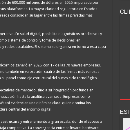
ción de 600.000 millones de dólares en 2026, impulsada por
 sus plataformas. La mayor claridad regulatoria en Estados
CLI
gresos consolidan su lugar entre las firmas privadas más
erativo. En salud digital, posibilita diagnósticos predictivos y
omo sistema de control y toma de decisiones; en
 y redes escalables. El sistema se organiza en torno a esta capa
unicornios generó en 2026, con 17 de las 70 nuevas empresas,
sino también en valoración: cuatro de las firmas más valiosas
 su papel como eje estructural del nuevo ciclo tecnológico.
pectativas de mercado, sino a su integración profunda en
matización hasta la analítica avanzada. Empresas como
 Waabi evidencian una dinámica clara: quien domina los
ura central del entorno digital.
ESP
raestructura y entrenamiento a gran escala, donde el acceso a
taja competitiva. La convergencia entre software, hardware