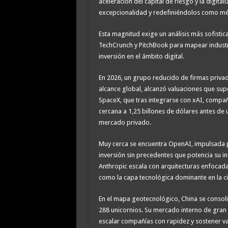
aceleración del capital de riesgo y la digita
excepcionalidad y redefiniéndolos como mét
Esta magnitud exige un análisis más sofisti
TechCrunch y PitchBook para mapear industr
inversión en el ámbito digital.
En 2026, un grupo reducido de firmas privadas
alcance global, alcanzó valuaciones que sup
SpaceX, que tras integrarse con xAI, compañ
cercana a 1,25 billones de dólares antes de 
mercado privado.
Muy cerca se encuentra OpenAI, impulsada 
inversión sin precedentes que potencia su i
Anthropic escala con arquitecturas enfocada
como la capa tecnológica dominante en la c
En el mapa geotecnológico, China se consol
288 unicornios. Su mercado interno de gran e
escalar compañías con rapidez y sostener va