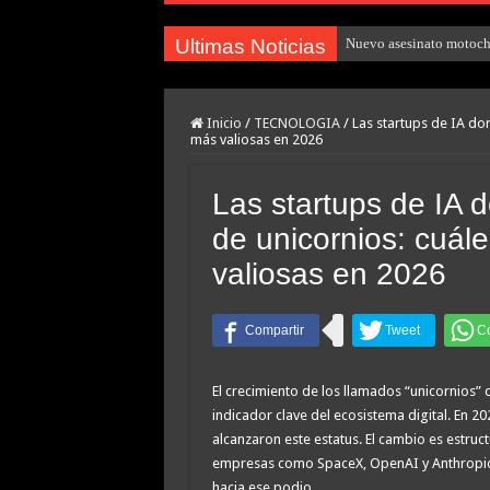
Ultimas Noticias
Nuevo asesinato motocho
Inicio
/
TECNOLOGIA
/
Las startups de IA do
más valiosas en 2026
Las startups de IA 
de unicornios: cuál
valiosas en 2026
El crecimiento de los llamados “unicornios” 
indicador clave del ecosistema digital. En 2
alcanzaron este estatus. El cambio es estruc
empresas como SpaceX, OpenAI y Anthropic 
hacia ese podio.