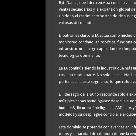
ByteDance, que lidera en Asia con una valua
ventas secundarias y la expansión global de
Unidos y el crecimiento sostenido de sus in
valiosas del mundo.
El patrón es claro: la IA actúa como núcleo op
monitoreo continuo; en robótica, funciona c
infraestructura, exige capacidad de cómputo
tecnológica dominante.
La IA continúa siendo la industria que más 
casi una cuarta parte. No solo en cantidad, 
pertenecen a este segmento, lo que refuerza
El liderazgo de la IA no responde solo a ex
múltiples capas tecnológicas: desde la auto
humans&, Ricursive Intelligence, AMI Labs y
modelos y su despliegue controla la arquitect
Este dominio se potencia con avances en inf
datos y capacidad de cómputo define la ven