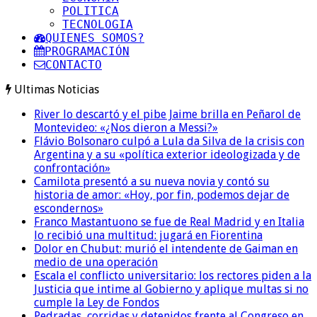
POLITICA
TECNOLOGIA
QUIENES SOMOS?
PROGRAMACIÓN
CONTACTO
Ultimas Noticias
River lo descartó y el pibe Jaime brilla en Peñarol de
Montevideo: «¿Nos dieron a Messi?»
Flávio Bolsonaro culpó a Lula da Silva de la crisis con
Argentina y a su «política exterior ideologizada y de
confrontación»
Camilota presentó a su nueva novia y contó su
historia de amor: «Hoy, por fin, podemos dejar de
escondernos»
Franco Mastantuono se fue de Real Madrid y en Italia
lo recibió una multitud: jugará en Fiorentina
Dolor en Chubut: murió el intendente de Gaiman en
medio de una operación
Escala el conflicto universitario: los rectores piden a la
Justicia que intime al Gobierno y aplique multas si no
cumple la Ley de Fondos
Pedradas, corridas y detenidos frente al Congreso en