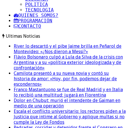
POLITICA
TECNOLOGIA
QUIENES SOMOS?
PROGRAMACIÓN
CONTACTO
Ultimas Noticias
River lo descartó y el pibe Jaime brilla en Peñarol de
Montevideo: «¿Nos dieron a Messi?»
Flávio Bolsonaro culpó a Lula da Silva de la crisis con
Argentina y a su «política exterior ideologizada y de
confrontación»
Camilota presentó a su nueva novia y contó su
historia de amor: «Hoy, por fin, podemos dejar de
escondernos»
Franco Mastantuono se fue de Real Madrid y en Italia
lo recibió una multitud: jugará en Fiorentina
Dolor en Chubut: murió el intendente de Gaiman en
medio de una operación
Escala el conflicto universitario: los rectores piden a la
Justicia que intime al Gobierno y aplique multas si no
cumple la Ley de Fondos
Pedradas, corridas y detenidos frente al Congreso en