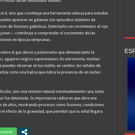
otro modo serían demasiado débiles.
cord, sino que constituye una herramienta valiosa para estudiar
uelen aparecer en galaxias con episodios violentos de
es de fusiones galácticas. Detectarlos en corrimientos al rojo
s joven— contribuye a comprender el crecimiento de las
olisiones en épocas tempranas.
ESP
obre el gas denso y polvoriento que alimenta tanto la
sos, agujeros negros supermasivos. En astronomía, muchas
 pueden observar en luz visible; en cambio, las señales de
ctúa como una baliza que indica la presencia de un núcleo
ficción, sino una emisión natural extremadamente rara, tanto
que fue detectada. Su importancia radica en que abre una
nes de años, mostrando procesos como fusiones, condiciones
 el efecto de la gravedad, que permitió que la señal llegara