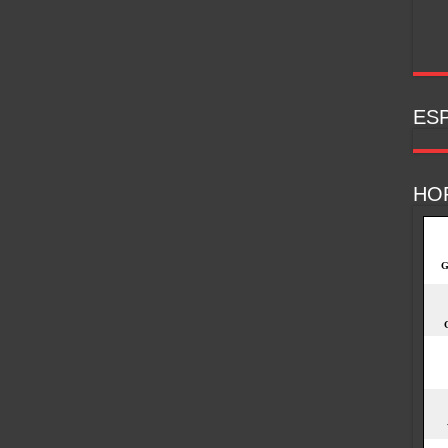
ESP
HO