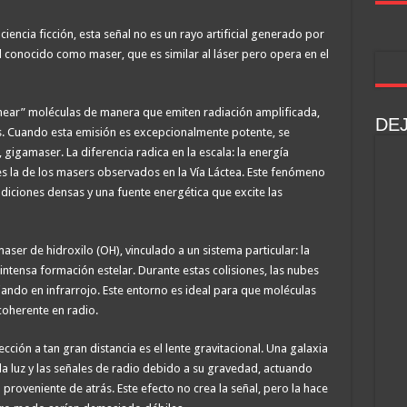
ncia ficción, esta señal no es un rayo artificial generado por
l conocido como maser, que es similar al láser pero opera en el
inear” moléculas de manera que emiten radiación amplificada,
DE
 Cuando esta emisión es excepcionalmente potente, se
gamaser. La diferencia radica en la escala: la energía
s la de los masers observados en la Vía Láctea. Este fenómeno
diciones densas y una fuente energética que excite las
er de hidroxilo (OH), vinculado a un sistema particular: la
ntensa formación estelar. Durante estas colisiones, las nubes
iando en infrarrojo. Este entorno es ideal para que moléculas
coherente en radio.
ción a tan gran distancia es el lente gravitacional. Una galaxia
la luz y las señales de radio debido a su gravedad, actuando
proveniente de atrás. Este efecto no crea la señal, pero la hace