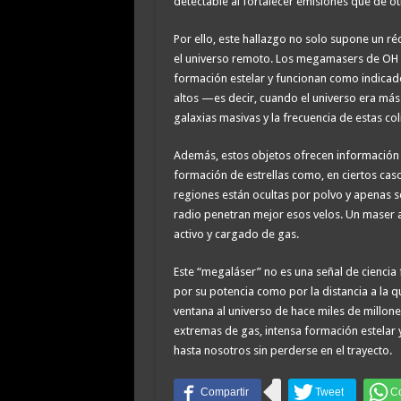
detectable al fortalecer emisiones que de 
Por ello, este hallazgo no solo supone un ré
el universo remoto. Los megamasers de OH s
formación estelar y funcionan como indicador
altos —es decir, cuando el universo era má
galaxias masivas y la frecuencia de estas c
Además, estos objetos ofrecen información s
formación de estrellas como, en ciertos ca
regiones están ocultas por polvo y apenas se
radio penetran mejor esos velos. Un maser a
activo y cargado de gas.
Este “megaláser” no es una señal de ciencia 
por su potencia como por la distancia a la 
ventana al universo de hace miles de millo
extremas de gas, intensa formación estelar y
hasta nosotros sin perderse en el trayecto.