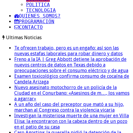
POLITICA
TECNOLOGIA
QUIENES SOMOS?
PROGRAMACIÓN
CONTACTO
Ultimas Noticias
Te ofrecen trabajo, pero es un engaño: así son las
nuevas estafas laborales para robar dinero y datos
Freno a la IA | Greg Abbott detiene la aprobación de
nuevos centros de datos en Texas debido a
preocupaciones sobre el consumo eléctrico y de agua
Examen toxicológico confirma consumo de cocaína de
Candela Arizaga
Nuevo asesinato motochorro de un policía de la
Ciudad en el Conurbano: «Asesinos de m…, los vamos
a agarrar»
A un año del caso del preceptor que mató a su hijo,
marchan al Congreso contra la violencia vicaria
Investigan la misteriosa muerte de una mujer en Villa
Elisa: la encontraron con la cabeza dentro de un pozo
en el patio de su casa
Caso Agostina: la querella pidió la detención de la