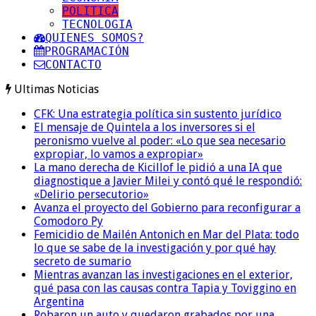
POLITICA
TECNOLOGIA
QUIENES SOMOS?
PROGRAMACIÓN
CONTACTO
Ultimas Noticias
CFK: Una estrategia política sin sustento jurídico
El mensaje de Quintela a los inversores si el
peronismo vuelve al poder: «Lo que sea necesario
expropiar, lo vamos a expropiar»
La mano derecha de Kicillof le pidió a una IA que
diagnostique a Javier Milei y contó qué le respondió:
«Delirio persecutorio»
Avanza el proyecto del Gobierno para reconfigurar a
Comodoro Py
Femicidio de Mailén Antonich en Mar del Plata: todo
lo que se sabe de la investigación y por qué hay
secreto de sumario
Mientras avanzan las investigaciones en el exterior,
qué pasa con las causas contra Tapia y Toviggino en
Argentina
Robaron un auto y quedaron grabados por una