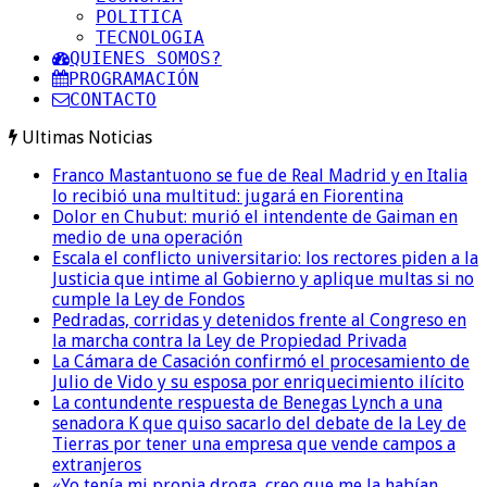
POLITICA
TECNOLOGIA
QUIENES SOMOS?
PROGRAMACIÓN
CONTACTO
Ultimas Noticias
Franco Mastantuono se fue de Real Madrid y en Italia
lo recibió una multitud: jugará en Fiorentina
Dolor en Chubut: murió el intendente de Gaiman en
medio de una operación
Escala el conflicto universitario: los rectores piden a la
Justicia que intime al Gobierno y aplique multas si no
cumple la Ley de Fondos
Pedradas, corridas y detenidos frente al Congreso en
la marcha contra la Ley de Propiedad Privada
La Cámara de Casación confirmó el procesamiento de
Julio de Vido y su esposa por enriquecimiento ilícito
La contundente respuesta de Benegas Lynch a una
senadora K que quiso sacarlo del debate de la Ley de
Tierras por tener una empresa que vende campos a
extranjeros
«Yo tenía mi propia droga, creo que me la habían