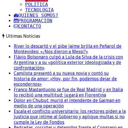
POLITICA
TECNOLOGIA
QUIENES SOMOS?
PROGRAMACIÓN
CONTACTO
Ultimas Noticias
River lo descartó y el pibe Jaime brilla en Peñarol de
Montevideo: «¿Nos dieron a Messi?»
Flávio Bolsonaro culpó a Lula da Silva de la crisis con
Argentina y a su «política exterior ideologizada y de
confrontación»
Camilota presentó a su nueva novia y contó su
historia de amor: «Hoy, por fin, podemos dejar de
escondernos»
Franco Mastantuono se fue de Real Madrid y en Italia
lo recibió una multitud: jugará en Fiorentina
Dolor en Chubut: murió el intendente de Gaiman en
medio de una operación
Escala el conflicto universitario: los rectores piden a la
Justicia que intime al Gobierno y aplique multas si no
cumple la Ley de Fondos
Pedradas, corridas y detenidos frente al Congreso en