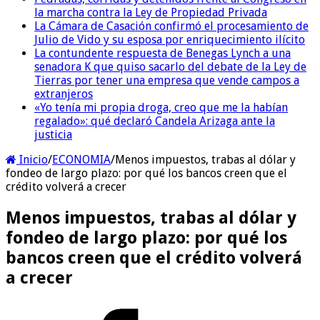
la marcha contra la Ley de Propiedad Privada
La Cámara de Casación confirmó el procesamiento de
Julio de Vido y su esposa por enriquecimiento ilícito
La contundente respuesta de Benegas Lynch a una
senadora K que quiso sacarlo del debate de la Ley de
Tierras por tener una empresa que vende campos a
extranjeros
«Yo tenía mi propia droga, creo que me la habían
regalado»: qué declaró Candela Arizaga ante la
justicia
Inicio
/
ECONOMIA
/
Menos impuestos, trabas al dólar y
fondeo de largo plazo: por qué los bancos creen que el
crédito volverá a crecer
Menos impuestos, trabas al dólar y
fondeo de largo plazo: por qué los
bancos creen que el crédito volverá
a crecer