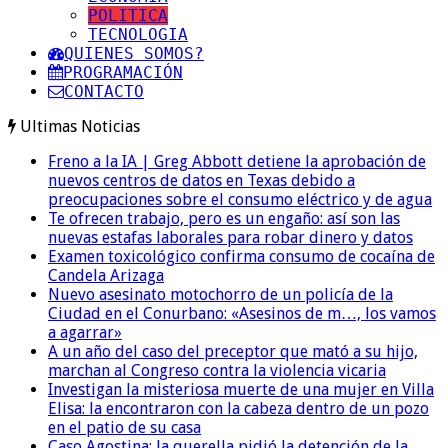
POLITICA
TECNOLOGIA
QUIENES SOMOS?
PROGRAMACIÓN
CONTACTO
Ultimas Noticias
Freno a la IA | Greg Abbott detiene la aprobación de
nuevos centros de datos en Texas debido a
preocupaciones sobre el consumo eléctrico y de agua
Te ofrecen trabajo, pero es un engaño: así son las
nuevas estafas laborales para robar dinero y datos
Examen toxicológico confirma consumo de cocaína de
Candela Arizaga
Nuevo asesinato motochorro de un policía de la
Ciudad en el Conurbano: «Asesinos de m…, los vamos
a agarrar»
A un año del caso del preceptor que mató a su hijo,
marchan al Congreso contra la violencia vicaria
Investigan la misteriosa muerte de una mujer en Villa
Elisa: la encontraron con la cabeza dentro de un pozo
en el patio de su casa
Caso Agostina: la querella pidió la detención de la