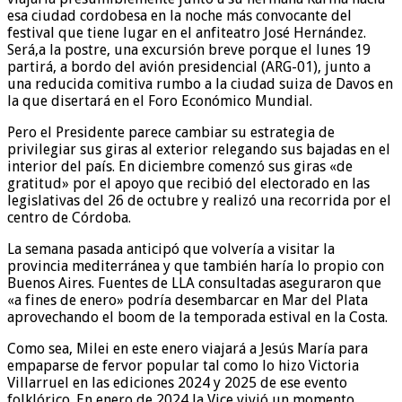
esa ciudad cordobesa en la noche más convocante del
festival que tiene lugar en el anfiteatro José Hernández.
Será,a la postre, una excursión breve porque el lunes 19
partirá, a bordo del avión presidencial (ARG-01), junto a
una reducida comitiva rumbo a la ciudad suiza de Davos en
la que disertará en el Foro Económico Mundial.
Pero el Presidente parece cambiar su estrategia de
privilegiar sus giras al exterior relegando sus bajadas en el
interior del país. En diciembre comenzó sus giras «de
gratitud» por el apoyo que recibió del electorado en las
legislativas del 26 de octubre y realizó una recorrida por el
centro de Córdoba.
La semana pasada anticipó que volvería a visitar la
provincia mediterránea y que también haría lo propio con
Buenos Aires. Fuentes de LLA consultadas aseguraron que
«a fines de enero» podría desembarcar en Mar del Plata
aprovechando el boom de la temporada estival en la Costa.
Como sea, Milei en este enero viajará a Jesús María para
empaparse de fervor popular tal como lo hizo Victoria
Villarruel en las ediciones 2024 y 2025 de ese evento
folklórico. En enero de 2024 la Vice vivió un momento