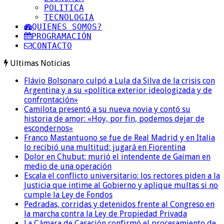
POLITICA
TECNOLOGIA
QUIENES SOMOS?
PROGRAMACIÓN
CONTACTO
Ultimas Noticias
Flávio Bolsonaro culpó a Lula da Silva de la crisis con
Argentina y a su «política exterior ideologizada y de
confrontación»
Camilota presentó a su nueva novia y contó su
historia de amor: «Hoy, por fin, podemos dejar de
escondernos»
Franco Mastantuono se fue de Real Madrid y en Italia
lo recibió una multitud: jugará en Fiorentina
Dolor en Chubut: murió el intendente de Gaiman en
medio de una operación
Escala el conflicto universitario: los rectores piden a la
Justicia que intime al Gobierno y aplique multas si no
cumple la Ley de Fondos
Pedradas, corridas y detenidos frente al Congreso en
la marcha contra la Ley de Propiedad Privada
La Cámara de Casación confirmó el procesamiento de