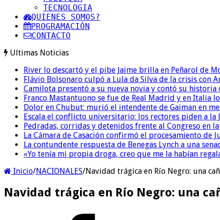
TECNOLOGIA
QUIENES SOMOS?
PROGRAMACIÓN
CONTACTO
Ultimas Noticias
River lo descartó y el pibe Jaime brilla en Peñarol de 
Flávio Bolsonaro culpó a Lula da Silva de la crisis con 
Camilota presentó a su nueva novia y contó su historia
Franco Mastantuono se fue de Real Madrid y en Italia lo
Dolor en Chubut: murió el intendente de Gaiman en me
Escala el conflicto universitario: los rectores piden a 
Pedradas, corridas y detenidos frente al Congreso en l
La Cámara de Casación confirmó el procesamiento de Jul
La contundente respuesta de Benegas Lynch a una senad
«Yo tenía mi propia droga, creo que me la habían regala
Inicio
/
NACIONALES
/
Navidad trágica en Río Negro: una cañ
Navidad trágica en Río Negro: una cañ