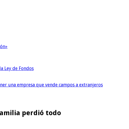
ión»
 la Ley de Fondos
tener una empresa que vende campos a extranjeros
amilia perdió todo