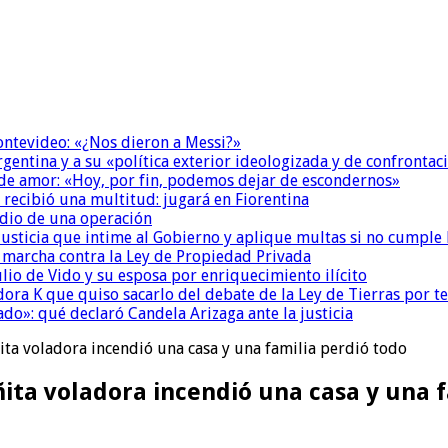
Montevideo: «¿Nos dieron a Messi?»
Argentina y a su «política exterior ideologizada y de confrontac
 de amor: «Hoy, por fin, podemos dejar de escondernos»
 recibió una multitud: jugará en Fiorentina
dio de una operación
la Justicia que intime al Gobierno y aplique multas si no cumple
a marcha contra la Ley de Propiedad Privada
io de Vido y su esposa por enriquecimiento ilícito
ora K que quiso sacarlo del debate de la Ley de Tierras por 
do»: qué declaró Candela Arizaga ante la justicia
ita voladora incendió una casa y una familia perdió todo
ita voladora incendió una casa y una f