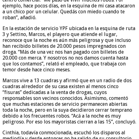
ejemplo, hace pocos días, en la esquina de mi casa atacaron
a un chico por un celular. Quedás con miedo cuando te
roban”, añadió.
En la estación de servicio YPF ubicada en la esquina de ruta
3 y Settino, Marcos, el playero que atiende el lugar,
reconoce que la noche es aún más peligrosa y que incluso
han recibido billetes de 20.000 pesos impregnados con
droga. “Más de una vez nos han pagado con billetes de
20.000 con merca. Y nosotros no nos damos cuenta hasta
que los contamos”, relató el empleado, que trabaja con
temor desde hace cinco meses.
Marcos vive a 13 cuadras y afirmó que en un radio de dos
cuadras alrededor de su casa existen al menos cinco
“fisuras” dedicadas a la venta de drogas, cuyos
responsables son vecinos conocidos. Asimismo, comentó
que muchas estaciones de servicio permanecen abiertas
toda la noche, pero en la suya decidieron cerrar temprano
debido a los frecuentes robos. “Acá a la noche es muy
peligroso. Por eso los mayoristas cierran a las 15”, concluyó.
Cinthia, todavía conmocionada, escuchó los disparos al
mediodía y desde entonces no ha salido de su consultorio