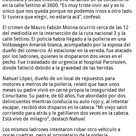
en la calle Settino al 3600. “Es muy triste vivir así y es lo
único que nos queda porque no podemos irnos a otro lado.
Si tuviera que elegir, no estaría acá”, confesó.
El crimen de Mauro Fabián Molina ocurrió cerca de las 12
del mediodía en la intersección de la ruta nacional 3 y la
calle Settino. El policía había llegado a la pollería en una
Volkswagen Amarok blanca, acompañado por la esposa del
dueño del comercio. Al estacionar en la vereda, fue atacado
por los ladrones, quienes le dispararon dos veces en el
pecho. Fue trasladado de urgencia al hospital Paroissien,
donde falleció debido a la gravedad de las heridas.
Nahuel López, dueño de un local de repuestos para
motores a metros de la pollería, relató que hace unos
meses su padre vivió en carne propia la inseguridad del
Conurbano. Su padre, de 60 años, fue abordado por dos
delincuentes mientras conducía su auto rojo y, al intentar
escapar, recibió dos disparos en la cabeza. “Mi viejo salió
corriendo para atrás y le gatillaron dos veces en la cabeza.
Está vivo de milagro”, destacó Nahuel.
Los mismos ladrones intentaron robar otro vehículo a
pocas cuadras, pero el propietario de la sodería