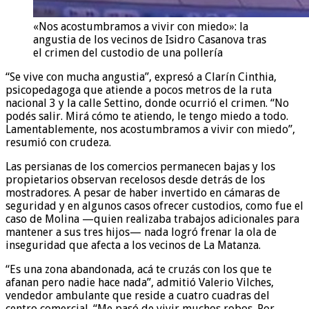
«Nos acostumbramos a vivir con miedo»: la
angustia de los vecinos de Isidro Casanova tras
el crimen del custodio de una pollería
“Se vive con mucha angustia”, expresó a Clarín Cinthia,
psicopedagoga que atiende a pocos metros de la ruta
nacional 3 y la calle Settino, donde ocurrió el crimen. “No
podés salir. Mirá cómo te atiendo, le tengo miedo a todo.
Lamentablemente, nos acostumbramos a vivir con miedo”,
resumió con crudeza.
Las persianas de los comercios permanecen bajas y los
propietarios observan recelosos desde detrás de los
mostradores. A pesar de haber invertido en cámaras de
seguridad y en algunos casos ofrecer custodios, como fue el
caso de Molina —quien realizaba trabajos adicionales para
mantener a sus tres hijos— nada logró frenar la ola de
inseguridad que afecta a los vecinos de La Matanza.
“Es una zona abandonada, acá te cruzás con los que te
afanan pero nadie hace nada”, admitió Valerio Vilches,
vendedor ambulante que reside a cuatro cuadras del
centro comercial. “Me pasó de vivir muchos robos. Por