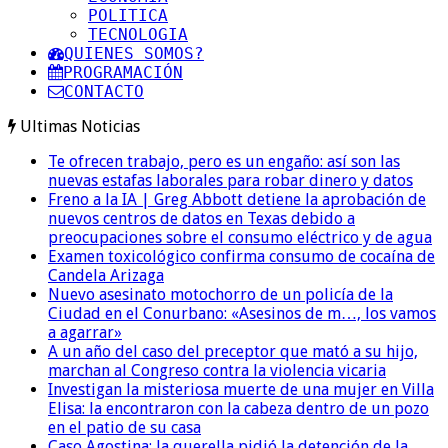
POLITICA
TECNOLOGIA
QUIENES SOMOS?
PROGRAMACIÓN
CONTACTO
Ultimas Noticias
Te ofrecen trabajo, pero es un engaño: así son las
nuevas estafas laborales para robar dinero y datos
Freno a la IA | Greg Abbott detiene la aprobación de
nuevos centros de datos en Texas debido a
preocupaciones sobre el consumo eléctrico y de agua
Examen toxicológico confirma consumo de cocaína de
Candela Arizaga
Nuevo asesinato motochorro de un policía de la
Ciudad en el Conurbano: «Asesinos de m…, los vamos
a agarrar»
A un año del caso del preceptor que mató a su hijo,
marchan al Congreso contra la violencia vicaria
Investigan la misteriosa muerte de una mujer en Villa
Elisa: la encontraron con la cabeza dentro de un pozo
en el patio de su casa
Caso Agostina: la querella pidió la detención de la