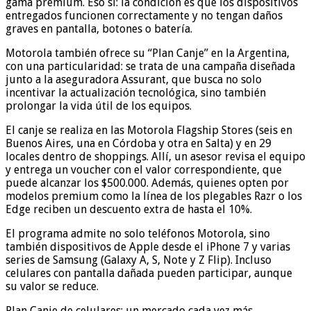
gama premium. Eso sí: la condición es que los dispositivos
entregados funcionen correctamente y no tengan daños
graves en pantalla, botones o batería.
Motorola también ofrece su “Plan Canje” en la Argentina,
con una particularidad: se trata de una campaña diseñada
junto a la aseguradora Assurant, que busca no solo
incentivar la actualización tecnológica, sino también
prolongar la vida útil de los equipos.
El canje se realiza en las Motorola Flagship Stores (seis en
Buenos Aires, una en Córdoba y otra en Salta) y en 29
locales dentro de shoppings. Allí, un asesor revisa el equipo
y entrega un voucher con el valor correspondiente, que
puede alcanzar los $500.000. Además, quienes opten por
modelos premium como la línea de los plegables Razr o los
Edge reciben un descuento extra de hasta el 10%.
El programa admite no solo teléfonos Motorola, sino
también dispositivos de Apple desde el iPhone 7 y varias
series de Samsung (Galaxy A, S, Note y Z Flip). Incluso
celulares con pantalla dañada pueden participar, aunque
su valor se reduce.
Plan Canje de celulares: un mercado cada vez más