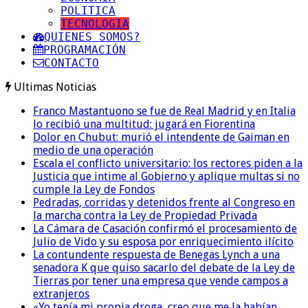
POLITICA
TECNOLOGIA
QUIENES SOMOS?
PROGRAMACIÓN
CONTACTO
Ultimas Noticias
Franco Mastantuono se fue de Real Madrid y en Italia
lo recibió una multitud: jugará en Fiorentina
Dolor en Chubut: murió el intendente de Gaiman en
medio de una operación
Escala el conflicto universitario: los rectores piden a la
Justicia que intime al Gobierno y aplique multas si no
cumple la Ley de Fondos
Pedradas, corridas y detenidos frente al Congreso en
la marcha contra la Ley de Propiedad Privada
La Cámara de Casación confirmó el procesamiento de
Julio de Vido y su esposa por enriquecimiento ilícito
La contundente respuesta de Benegas Lynch a una
senadora K que quiso sacarlo del debate de la Ley de
Tierras por tener una empresa que vende campos a
extranjeros
«Yo tenía mi propia droga, creo que me la habían