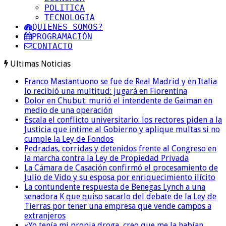
POLITICA
TECNOLOGIA
QUIENES SOMOS?
PROGRAMACIÓN
CONTACTO
Ultimas Noticias
Franco Mastantuono se fue de Real Madrid y en Italia
lo recibió una multitud: jugará en Fiorentina
Dolor en Chubut: murió el intendente de Gaiman en
medio de una operación
Escala el conflicto universitario: los rectores piden a la
Justicia que intime al Gobierno y aplique multas si no
cumple la Ley de Fondos
Pedradas, corridas y detenidos frente al Congreso en
la marcha contra la Ley de Propiedad Privada
La Cámara de Casación confirmó el procesamiento de
Julio de Vido y su esposa por enriquecimiento ilícito
La contundente respuesta de Benegas Lynch a una
senadora K que quiso sacarlo del debate de la Ley de
Tierras por tener una empresa que vende campos a
extranjeros
«Yo tenía mi propia droga, creo que me la habían