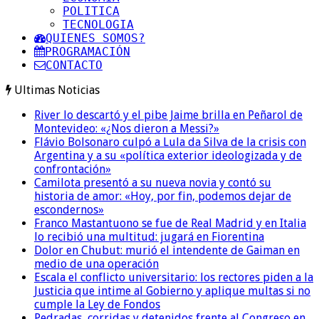
POLITICA
TECNOLOGIA
QUIENES SOMOS?
PROGRAMACIÓN
CONTACTO
Ultimas Noticias
River lo descartó y el pibe Jaime brilla en Peñarol de
Montevideo: «¿Nos dieron a Messi?»
Flávio Bolsonaro culpó a Lula da Silva de la crisis con
Argentina y a su «política exterior ideologizada y de
confrontación»
Camilota presentó a su nueva novia y contó su
historia de amor: «Hoy, por fin, podemos dejar de
escondernos»
Franco Mastantuono se fue de Real Madrid y en Italia
lo recibió una multitud: jugará en Fiorentina
Dolor en Chubut: murió el intendente de Gaiman en
medio de una operación
Escala el conflicto universitario: los rectores piden a la
Justicia que intime al Gobierno y aplique multas si no
cumple la Ley de Fondos
Pedradas, corridas y detenidos frente al Congreso en