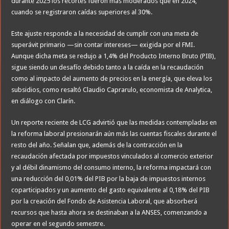
durante 2025 los recortes fueron más moderados que en 2024,
cuando se registraron caídas superiores al 30%.
Este ajuste responde a la necesidad de cumplir con una meta de
superávit primario —sin contar intereses— exigida por el FMI.
Aunque dicha meta se redujo a 1,4% del Producto Interno Bruto (PIB),
sigue siendo un desafío debido tanto a la caída en la recaudación
como al impacto del aumento de precios en la energía, que eleva los
subsidios, como resaltó Claudio Caprarulo, economista de Analytica,
en diálogo con Clarín.
Un reporte reciente de LCG advirtió que las medidas contempladas en
la reforma laboral presionarán aún más las cuentas fiscales durante el
resto del año. Señalan que, además de la contracción en la
recaudación afectada por impuestos vinculados al comercio exterior
y al débil dinamismo del consumo interno, la reforma impactará con
una reducción del 0,01% del PIB por la baja de impuestos internos
coparticipados y un aumento del gasto equivalente al 0,18% del PIB
por la creación del Fondo de Asistencia Laboral, que absorberá
recursos que hasta ahora se destinaban a la ANSES, comenzando a
operar en el segundo semestre.