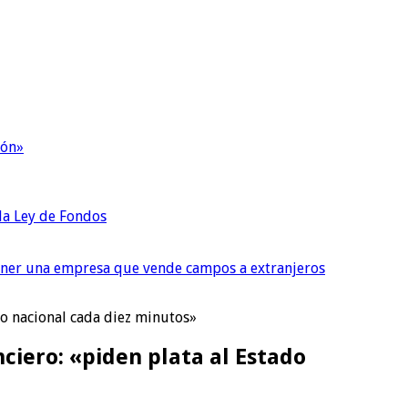
ión»
 la Ley de Fondos
tener una empresa que vende campos a extranjeros
tado nacional cada diez minutos»
anciero: «piden plata al Estado