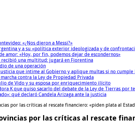
Montevideo: «¿Nos dieron a Messi?»
Argentina y a su «política exterior ideologizada y de confrontac
 de amor: «Hoy, por fin, podemos dejar de escondernos»
 recibió una multitud: jugará en Fiorentina
dio de una operación
la Justicia que intime al Gobierno y aplique multas si no cumple
a marcha contra la Ley de Propiedad Privada
io de Vido y su esposa por enriquecimiento ilícito
ora K que quiso sacarlo del debate de la Ley de Tierras por 
do»: qué declaró Candela Arizaga ante la justicia
ncias por las críticas al rescate financiero: «piden plata al Es
rovincias por las críticas al rescate fin