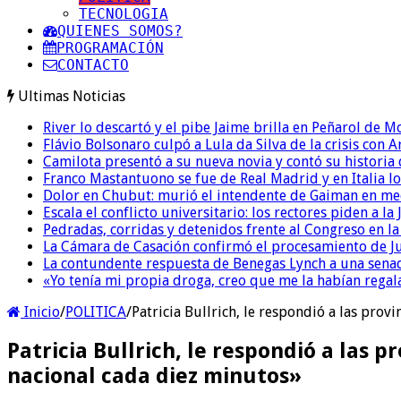
TECNOLOGIA
QUIENES SOMOS?
PROGRAMACIÓN
CONTACTO
Ultimas Noticias
River lo descartó y el pibe Jaime brilla en Peñarol de 
Flávio Bolsonaro culpó a Lula da Silva de la crisis con 
Camilota presentó a su nueva novia y contó su historia
Franco Mastantuono se fue de Real Madrid y en Italia lo
Dolor en Chubut: murió el intendente de Gaiman en me
Escala el conflicto universitario: los rectores piden a 
Pedradas, corridas y detenidos frente al Congreso en l
La Cámara de Casación confirmó el procesamiento de Jul
La contundente respuesta de Benegas Lynch a una senad
«Yo tenía mi propia droga, creo que me la habían regala
Inicio
/
POLITICA
/
Patricia Bullrich, le respondió a las provi
Patricia Bullrich, le respondió a las p
nacional cada diez minutos»