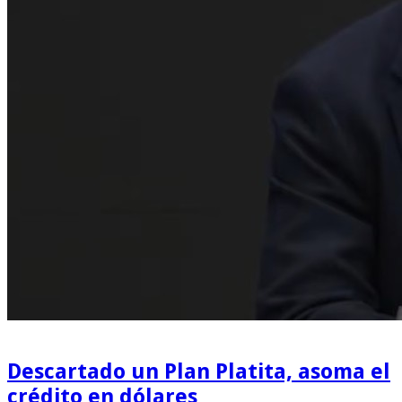
Descartado un Plan Platita, asoma el
crédito en dólares