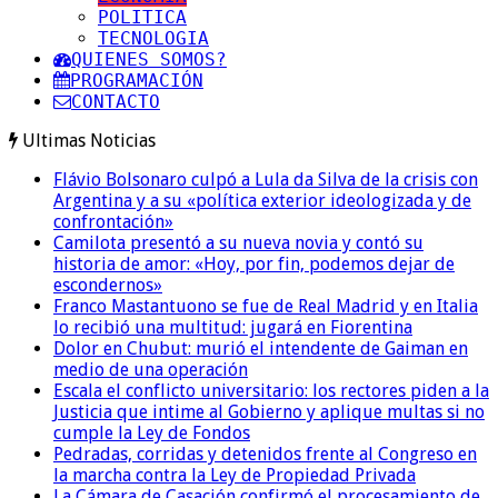
POLITICA
TECNOLOGIA
QUIENES SOMOS?
PROGRAMACIÓN
CONTACTO
Ultimas Noticias
Flávio Bolsonaro culpó a Lula da Silva de la crisis con
Argentina y a su «política exterior ideologizada y de
confrontación»
Camilota presentó a su nueva novia y contó su
historia de amor: «Hoy, por fin, podemos dejar de
escondernos»
Franco Mastantuono se fue de Real Madrid y en Italia
lo recibió una multitud: jugará en Fiorentina
Dolor en Chubut: murió el intendente de Gaiman en
medio de una operación
Escala el conflicto universitario: los rectores piden a la
Justicia que intime al Gobierno y aplique multas si no
cumple la Ley de Fondos
Pedradas, corridas y detenidos frente al Congreso en
la marcha contra la Ley de Propiedad Privada
La Cámara de Casación confirmó el procesamiento de