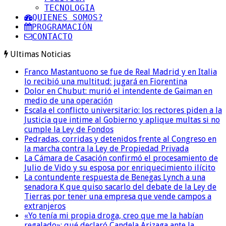
TECNOLOGIA
QUIENES SOMOS?
PROGRAMACIÓN
CONTACTO
Ultimas Noticias
Franco Mastantuono se fue de Real Madrid y en Italia
lo recibió una multitud: jugará en Fiorentina
Dolor en Chubut: murió el intendente de Gaiman en
medio de una operación
Escala el conflicto universitario: los rectores piden a la
Justicia que intime al Gobierno y aplique multas si no
cumple la Ley de Fondos
Pedradas, corridas y detenidos frente al Congreso en
la marcha contra la Ley de Propiedad Privada
La Cámara de Casación confirmó el procesamiento de
Julio de Vido y su esposa por enriquecimiento ilícito
La contundente respuesta de Benegas Lynch a una
senadora K que quiso sacarlo del debate de la Ley de
Tierras por tener una empresa que vende campos a
extranjeros
«Yo tenía mi propia droga, creo que me la habían
regalado»: qué declaró Candela Arizaga ante la