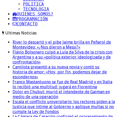
POLITICA
TECNOLOGIA
QUIENES SOMOS?
PROGRAMACIÓN
CONTACTO
Ultimas Noticias
River lo descartó y el pibe Jaime brilla en Peñarol de
Montevideo: «¿Nos dieron a Messi?»
Flávio Bolsonaro culpó a Lula da Silva de la crisis con
Argentina y a su «política exterior ideologizada y de
confrontación»
Camilota presentó a su nueva novia y contó su
historia de amor: «Hoy, por fin, podemos dejar de
escondernos»
Franco Mastantuono se fue de Real Madrid y en Italia
lo recibió una multitud: jugará en Fiorentina
Dolor en Chubut: murió el intendente de Gaiman en
medio de una operación
Escala el conflicto universitario: los rectores piden a la
Justicia que intime al Gobierno y aplique multas si no
cumple la Ley de Fondos
La Cámara de Casación confirmó el procesamiento de