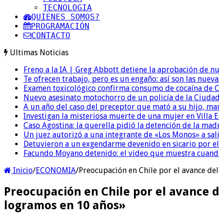
TECNOLOGIA
QUIENES SOMOS?
PROGRAMACIÓN
CONTACTO
Ultimas Noticias
Freno a la IA | Greg Abbott detiene la aprobación de n
Te ofrecen trabajo, pero es un engaño: así son las nueva
Examen toxicológico confirma consumo de cocaína de C
Nuevo asesinato motochorro de un policía de la Ciudad
A un año del caso del preceptor que mató a su hijo, mar
Investigan la misteriosa muerte de una mujer en Villa El
Caso Agostina: la querella pidió la detención de la mad
Un juez autorizó a una integrante de «Los Monos» a sali
Detuvieron a un exgendarme devenido en sicario por e
Facundo Moyano detenido: el video que muestra cuand
Inicio
/
ECONOMIA
/
Preocupación en Chile por el avance del
Preocupación en Chile por el avance d
logramos en 10 años»