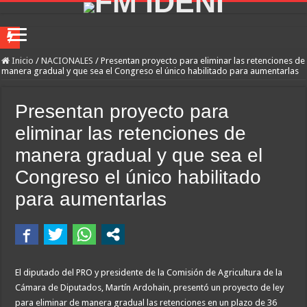
Franco Mastantuono se fue de Real Madrid y en Italia lo recibió una multitud: ju
Inicio
/
NACIONALES
/
Presentan proyecto para eliminar las retenciones de
manera gradual y que sea el Congreso el único habilitado para aumentarlas
Dolor en Chubut: murió el intendente de Gaiman en medio de una operación
Escala el conflicto universitario: los rectores piden a la Justicia que intime al 
Presentan proyecto para
Pedradas, corridas y detenidos frente al Congreso en la marcha contra la Ley de 
eliminar las retenciones de
La Cámara de Casación confirmó el procesamiento de Julio de Vido y su esposa po
manera gradual y que sea el
La contundente respuesta de Benegas Lynch a una senadora K que quiso sacarlo de
Congreso el único habilitado
«Yo tenía mi propia droga, creo que me la habían regalado»: qué declaró Candela 
para aumentarlas
Declaró el enfermero que fue el último en ver con vida a Maradona: «Descansaba
Juicio por Loan: un perito confirmó que había rastros del nene en los autos de do
Descartado un Plan Platita, asoma el crédito en dólares
El diputado del PRO y presidente de la Comisión de Agricultura de la
Cámara de Diputados, Martín Ardohain, presentó un proyecto de ley
para eliminar de manera gradual las retenciones en un plazo de 36