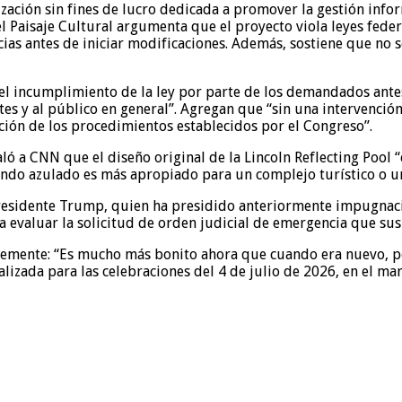
ación sin fines de lucro dedicada a promover la gestión inform
l Paisaje Cultural argumenta que el proyecto viola leyes fede
ias antes de iniciar modificaciones. Además, sostiene que no 
el incumplimiento de la ley por parte de los demandados ante
es y al público en general”. Agregan que “sin una intervenció
ón de los procedimientos establecidos por el Congreso”.
aló a CNN que el diseño original de la Lincoln Reflecting Pool
ondo azulado es más apropiado para un complejo turístico o u
presidente Trump, quien ha presidido anteriormente impugnacio
 evaluar la solicitud de orden judicial de emergencia que sus
emente: “Es mucho más bonito ahora que cuando era nuevo, po
alizada para las celebraciones del 4 de julio de 2026, en el ma