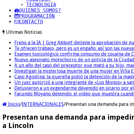
TECNOLOGIA
QUIENES SOMOS?
PROGRAMACIÓN
CONTACTO
Ultimas Noticias
Freno a la IA | Greg Abbott detiene la aprobación de n
Te ofrecen trabajo, pero es un engaño: así son las nueva
Examen toxicológico confirma consumo de cocaína de C
Nuevo asesinato motochorro de un policía de la Ciudad
A un año del caso del preceptor que mató a su hijo, mar
Investigan la misteriosa muerte de una mujer en Villa El
Caso Agostina: la querella pidió la detención de la mad
Un juez autorizó a una integrante de «Los Monos» a sali
Detuvieron a un exgendarme devenido en sicario por e
Facundo Moyano detenido: el video que muestra cuand
Inicio
/
INTERNACIONALES
/
Presentan una demanda para imp
Presentan una demanda para impedir 
a Lincoln