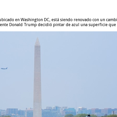
ubicado en Washington DC, está siendo renovado con un cambio
dente Donald Trump decidió pintar de azul una superficie que 