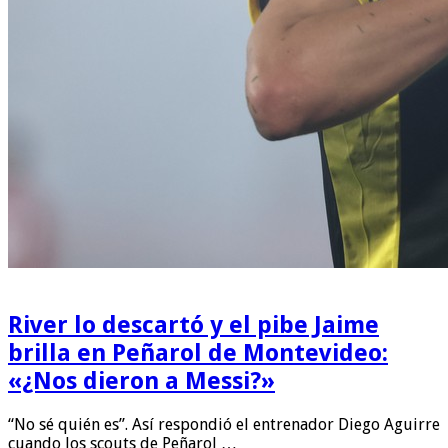
River lo descartó y el pibe Jaime
brilla en Peñarol de Montevideo:
«¿Nos dieron a Messi?»
“No sé quién es”. Así respondió el entrenador Diego Aguirre
cuando los scouts de Peñarol …