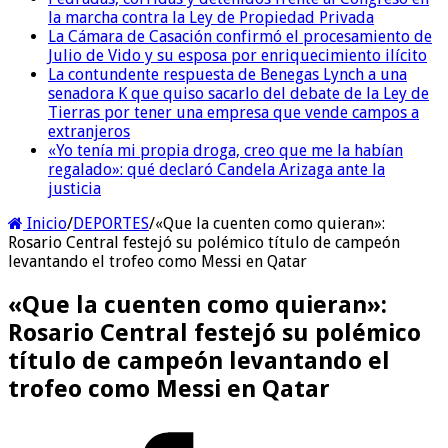
la marcha contra la Ley de Propiedad Privada
La Cámara de Casación confirmó el procesamiento de
Julio de Vido y su esposa por enriquecimiento ilícito
La contundente respuesta de Benegas Lynch a una
senadora K que quiso sacarlo del debate de la Ley de
Tierras por tener una empresa que vende campos a
extranjeros
«Yo tenía mi propia droga, creo que me la habían
regalado»: qué declaró Candela Arizaga ante la
justicia
Inicio
/
DEPORTES
/
«Que la cuenten como quieran»:
Rosario Central festejó su polémico título de campeón
levantando el trofeo como Messi en Qatar
«Que la cuenten como quieran»:
Rosario Central festejó su polémico
título de campeón levantando el
trofeo como Messi en Qatar