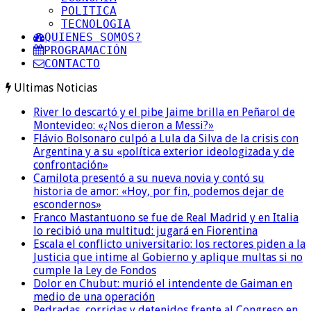
POLITICA
TECNOLOGIA
QUIENES SOMOS?
PROGRAMACIÓN
CONTACTO
Ultimas Noticias
River lo descartó y el pibe Jaime brilla en Peñarol de
Montevideo: «¿Nos dieron a Messi?»
Flávio Bolsonaro culpó a Lula da Silva de la crisis con
Argentina y a su «política exterior ideologizada y de
confrontación»
Camilota presentó a su nueva novia y contó su
historia de amor: «Hoy, por fin, podemos dejar de
escondernos»
Franco Mastantuono se fue de Real Madrid y en Italia
lo recibió una multitud: jugará en Fiorentina
Escala el conflicto universitario: los rectores piden a la
Justicia que intime al Gobierno y aplique multas si no
cumple la Ley de Fondos
Dolor en Chubut: murió el intendente de Gaiman en
medio de una operación
Pedradas, corridas y detenidos frente al Congreso en