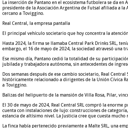
La inserción de Pantano en el ecosistema futbolera se da en 
presidente de la Asociación Argentina de Futsal afiliada a l
cercano a Toviggino.
Real Central, la empresa pantalla
El principal vehículo societario que hoy concentra la atenció
Hasta 2024, la firma se llamaba Central Park Drinks SRL, ten
embargo, el 16 de mayo de 2024, la sociedad atravesó una tra
Ese mismo día, Pantano cedió la totalidad de su participació
jubilada y trabajadora autónoma, sin antecedentes de ingreso
Dos semanas después de ese cambio societario, Real Central S
históricamente relacionado a dirigentes de la Unión Cívica Ra
a Toviggino.
Balizas del helipuerto de la mansión de Villa Rosa, Pilar, vin
El 30 de mayo de 2024, Real Central SRL compró la enorme prop
cuenta con instalaciones de lujo: construcciones de categoría
estancia de altísimo nivel. La Justicia cree que cuesta mucho
La finca había pertenecido previamente a Malte SRL, una emp