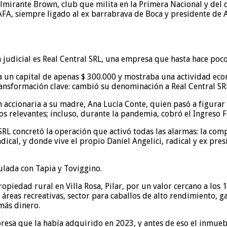
Almirante Brown, club que milita en la Primera Nacional y del 
a AFA, siempre ligado al ex barrabrava de Boca y presidente de
n judicial es Real Central SRL, una empresa que hasta hace poco 
ía un capital de apenas $ 300.000 y mostraba una actividad eco
nsformación clave: cambió su denominación a Real Central SRL 
n accionaria a su madre, Ana Lucía Conte, quien pasó a figura
s relevantes; incluso, durante la pandemia, cobró el Ingreso F
RL concretó la operación que activó todas las alarmas: la comp
dical, y donde vive el propio Daniel Angelici, radical y ex pr
culada con Tapia y Toviggino.
iedad rural en Villa Rosa, Pilar, por un valor cercano a los 1
, áreas recreativas, sector para caballos de alto rendimiento,
 más dinero.
resa que la había adquirido en 2023, y antes de eso el inmueb