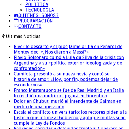
POLITICA
TECNOLOGIA
QUIENES SOMOS?
PROGRAMACIÓN
CONTACTO
Ultimas Noticias
River lo descartó y el pibe Jaime brilla en Peñarol de
Montevideo: «¿Nos dieron a Messi?»
Flávio Bolsonaro culpó a Lula da Silva de la crisis con
Argentina y a su «política exterior ideologizada y de
confrontación»
Camilota presentó a su nueva novia y contó su
historia de amor: «Hoy, por fin, podemos dejar de
escondernos»
Franco Mastantuono se fue de Real Madrid y en Italia
lo recibió una multitud: jugará en Fiorentina
Dolor en Chubut: murió el intendente de Gaiman en
medio de una operación
Escala el conflicto universitario: los rectores piden a la
Justicia que intime al Gobierno y aplique multas si no
cumple la Ley de Fondos
Pedradas, corridas y detenidos frente al Congreso en