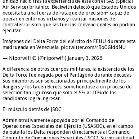
unidad nació tras la experiencia de este con el SAS (Special
Air Service) británico. Beckwith detectó que Estados Unidos
necesitaba una fuerza de «ataque de precisión» capaz de
operar en entornos urbanos y realizar misiones de
contraterrorismo que las fuerzas convencionales no podían
ejecutar.
Imágenes del Delta Force del ejército de EEUU durante esta
madrugada en Venezuela. pic.twitter.com/rBoOGiddNU
— Niporwifi © (@niporwifi) January 3, 2026
A diferencia de otros cuerpos militares, la existencia de los
Delta Force fue negada por el Pentágono durante décadas.
Sus miembros son seleccionados principalmente de los
Rangers y los Green Berets, sometiéndose a un proceso de
selección tan riguroso que solo el 5% al 10% de los
candidatos logra ingresar.
El músculo detrás de JSOC
Administrativamente apoyada por el Comando de
Operaciones Especiales del Ejército (USASOC), en el campo
de batalla los Delta responden directamente al Comando
Conjunto de Operaciones Especiales (JSOC). Su versatilidad