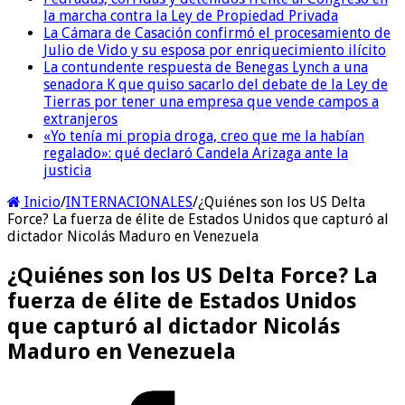
la marcha contra la Ley de Propiedad Privada
La Cámara de Casación confirmó el procesamiento de
Julio de Vido y su esposa por enriquecimiento ilícito
La contundente respuesta de Benegas Lynch a una
senadora K que quiso sacarlo del debate de la Ley de
Tierras por tener una empresa que vende campos a
extranjeros
«Yo tenía mi propia droga, creo que me la habían
regalado»: qué declaró Candela Arizaga ante la
justicia
Inicio
/
INTERNACIONALES
/
¿Quiénes son los US Delta
Force? La fuerza de élite de Estados Unidos que capturó al
dictador Nicolás Maduro en Venezuela
¿Quiénes son los US Delta Force? La
fuerza de élite de Estados Unidos
que capturó al dictador Nicolás
Maduro en Venezuela