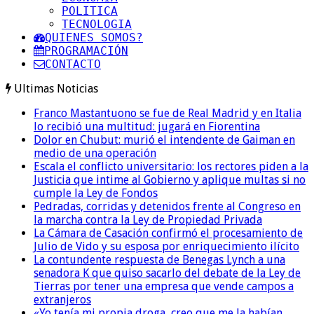
POLITICA
TECNOLOGIA
QUIENES SOMOS?
PROGRAMACIÓN
CONTACTO
Ultimas Noticias
Franco Mastantuono se fue de Real Madrid y en Italia
lo recibió una multitud: jugará en Fiorentina
Dolor en Chubut: murió el intendente de Gaiman en
medio de una operación
Escala el conflicto universitario: los rectores piden a la
Justicia que intime al Gobierno y aplique multas si no
cumple la Ley de Fondos
Pedradas, corridas y detenidos frente al Congreso en
la marcha contra la Ley de Propiedad Privada
La Cámara de Casación confirmó el procesamiento de
Julio de Vido y su esposa por enriquecimiento ilícito
La contundente respuesta de Benegas Lynch a una
senadora K que quiso sacarlo del debate de la Ley de
Tierras por tener una empresa que vende campos a
extranjeros
«Yo tenía mi propia droga, creo que me la habían