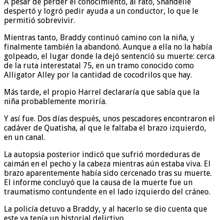
A pesar de perder el conocimiento, al rato, Shandelle
despertó y logró pedir ayuda a un conductor, lo que le
permitió sobrevivir.
Mientras tanto, Braddy continuó camino con la niña, y
finalmente también la abandonó. Aunque a ella no la había
golpeado, el lugar donde la dejó sentenció su muerte: cerca
de la ruta interestatal 75, en un tramo conocido como
Alligator Alley por la cantidad de cocodrilos que hay.
Más tarde, el propio Harrel declararía que sabía que la
niña probablemente moriría.
Y así fue. Dos días después, unos pescadores encontraron el
cadáver de Quatisha, al que le faltaba el brazo izquierdo,
en un canal.
La autopsia posterior indicó que sufrió mordeduras de
caimán en el pecho y la cabeza mientras aún estaba viva. El
brazo aparentemente había sido cercenado tras su muerte.
El informe concluyó que la causa de la muerte fue un
traumatismo contundente en el lado izquierdo del cráneo.
La policía detuvo a Braddy, y al hacerlo se dio cuenta que
este ya tenía un historial delictivo.