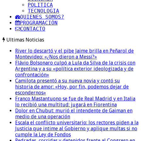
POLITICA
TECNOLOGIA
QUIENES SOMOS?
PROGRAMACIÓN
CONTACTO
Ultimas Noticias
River lo descartó y el pibe Jaime brilla en Peñarol de
Montevideo: «¿Nos dieron a Messi?»
Flávio Bolsonaro culpó a Lula da Silva de la crisis con
Argentina y a su «política exterior ideologizada y de
confrontación»
Camilota presentó a su nueva novia y contó su
historia de amor: «Hoy, por fin, podemos dejar de
escondernos»
Franco Mastantuono se fue de Real Madrid y en Italia
lo recibió una multitud: jugará en Fiorentina
Dolor en Chubut: murió el intendente de Gaiman en
medio de una operación
Escala el conflicto universitario: los rectores piden a la
Justicia que intime al Gobierno y aplique multas si no
cumple la Ley de Fondos
Pedradas, corridas y detenidos frente al Congreso en