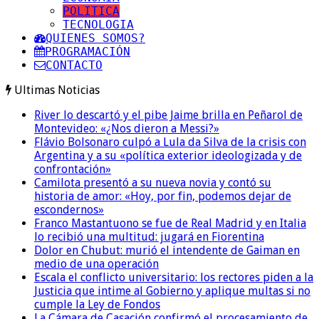
POLITICA
TECNOLOGIA
QUIENES SOMOS?
PROGRAMACIÓN
CONTACTO
Ultimas Noticias
River lo descartó y el pibe Jaime brilla en Peñarol de
Montevideo: «¿Nos dieron a Messi?»
Flávio Bolsonaro culpó a Lula da Silva de la crisis con
Argentina y a su «política exterior ideologizada y de
confrontación»
Camilota presentó a su nueva novia y contó su
historia de amor: «Hoy, por fin, podemos dejar de
escondernos»
Franco Mastantuono se fue de Real Madrid y en Italia
lo recibió una multitud: jugará en Fiorentina
Dolor en Chubut: murió el intendente de Gaiman en
medio de una operación
Escala el conflicto universitario: los rectores piden a la
Justicia que intime al Gobierno y aplique multas si no
cumple la Ley de Fondos
La Cámara de Casación confirmó el procesamiento de