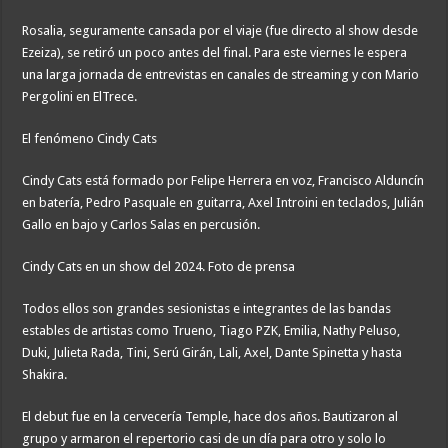
Rosalia, seguramente cansada por el viaje (fue directo al show desde
Ezeiza), se retiró un poco antes del final. Para este viernes le espera
una larga jornada de entrevistas en canales de streaming y con Mario
Pergolini en ElTrece.
El fenómeno Cindy Cats
Cindy Cats está formado por Felipe Herrera en voz, Francisco Alduncín
en batería, Pedro Pasquale en guitarra, Axel Introini en teclados, Julián
Gallo en bajo y Carlos Salas en percusión.
Cindy Cats en un show del 2024. Foto de prensa
Todos ellos son grandes sesionistas e integrantes de las bandas
estables de artistas como Trueno, Tiago PZK, Emilia, Nathy Peluso,
Duki, Julieta Rada, Tini, Serú Girán, Lali, Axel, Dante Spinetta y hasta
Shakira.
El debut fue en la cervecería Temple, hace dos años. Bautizaron al
grupo y armaron el repertorio casi de un día para otro y solo lo