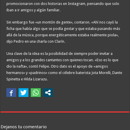
promocionaron con dos historias en Instagram, pensando que solo
iban a ir amigos y algún familiar.
Sin embargo fue «un montón de gente», contaron. «Ahí nos cayó la
ficha que había algo que se podía gestar y que estaba pasando más
allá de la música, porque energéticamente estaba realmente piola»,
dijo Pedro en una charla con Clarín.
Una clave de la idea es la posibilidad de siempre poder invitar a
amigos y a los grandes cantantes con quienes tocan. «Eso es lo que
dio la nafta», contó Felipe. Otro dato es el apoyo de «amigos
hermanos» y «padrinos» como el célebre baterista Jota Morelli, Dante
Spinetta e Hilda Lizarazu.
Dejanos tu comentario