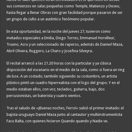
sus comienzos en salas pequeñas como Temple, Matienzo y Deseo,
hasta llegar a llenar Obras con gran facilidad porque pasaron de ser
un grupo de culto a un auténtico fenómeno popular.
En esta oportunidad, en la noche del jueves 27, tuvieron como
invitados especiales a Emilia, Diego Torres, Emmanuel Horvilleur,
Trueno, Acru y un seleccionado de raperos, además de Danierl Maza,
Abril Olivera, Ruggero, La Charo y Josefina Silveyra.
El recital arrancó a las 21.20 horas con la particular y ya clásica
disposición del escenario en el medio de la sala, como si fuera un ring
de box. A un costado, también siguiendo su costumbre, un artista
plástico pintó un cuadro hiperrealista con el logo del grupo. Y en el
medio estaban ellos, con voz, teclados, guitarra, bajo, dos
percusionistas, un baterista y cuatro vientos.
Tras el saludo de «¡Buenas noches, Ferro!» subió el primer invitado: el
bajista uruguayo Daniel Maza junto al cantautor y multiinstrumentista
Facu Balta, con quienes hicieron Quando quando y Nadie ve.