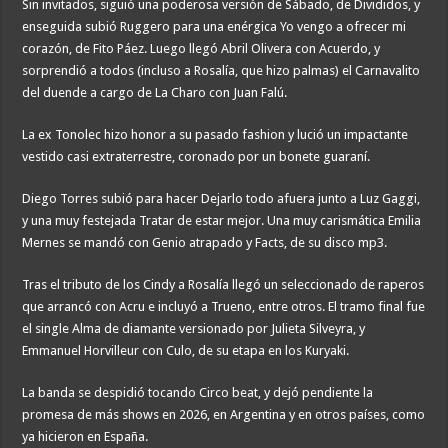
Sin invitados, siguió una poderosa versión de Sábado, de Divididos, y
enseguida subió Ruggero para una enérgica Yo vengo a ofrecer mi
corazón, de Fito Páez. Luego llegó Abril Olivera con Acuerdo, y
sorprendió a todos (incluso a Rosalía, que hizo palmas) el Carnavalito
del duende a cargo de La Charo con Juan Falú.
La ex Tonolec hizo honor a su pasado fashion y lució un impactante
vestido casi extraterrestre, coronado por un bonete guaraní.
Diego Torres subió para hacer Dejarlo todo afuera junto a Luz Gaggi,
y una muy festejada Tratar de estar mejor. Una muy carismática Emilia
Mernes se mandó con Genio atrapado y Facts, de su disco mp3.
Tras el tributo de los Cindy a Rosalía llegó un seleccionado de raperos
que arrancó con Acru e incluyó a Trueno, entre otros. El tramo final fue
el single Alma de diamante versionado por Julieta Silveyra, y
Emmanuel Horvilleur con Culo, de su etapa en los Kuryaki.
La banda se despidió tocando Circo beat, y dejó pendiente la
promesa de más shows en 2026, en Argentina y en otros países, como
ya hicieron en España.