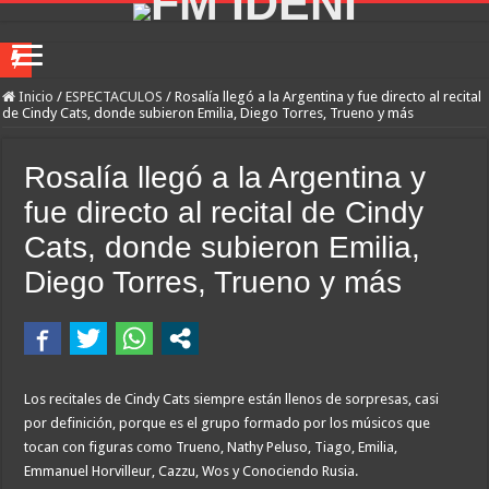
Flávio Bolsonaro culpó a Lula da Silva de la crisis con Argentina y a su «polític
Inicio
/
ESPECTACULOS
/
Rosalía llegó a la Argentina y fue directo al recital
de Cindy Cats, donde subieron Emilia, Diego Torres, Trueno y más
Camilota presentó a su nueva novia y contó su historia de amor: «Hoy, por fin, 
Franco Mastantuono se fue de Real Madrid y en Italia lo recibió una multitud: ju
Rosalía llegó a la Argentina y
Dolor en Chubut: murió el intendente de Gaiman en medio de una operación
fue directo al recital de Cindy
Escala el conflicto universitario: los rectores piden a la Justicia que intime al 
Cats, donde subieron Emilia,
Pedradas, corridas y detenidos frente al Congreso en la marcha contra la Ley de 
Diego Torres, Trueno y más
La Cámara de Casación confirmó el procesamiento de Julio de Vido y su esposa po
La contundente respuesta de Benegas Lynch a una senadora K que quiso sacarlo de
«Yo tenía mi propia droga, creo que me la habían regalado»: qué declaró Candela 
Los recitales de Cindy Cats siempre están llenos de sorpresas, casi
Declaró el enfermero que fue el último en ver con vida a Maradona: «Descansaba
por definición, porque es el grupo formado por los músicos que
tocan con figuras como Trueno, Nathy Peluso, Tiago, Emilia,
Emmanuel Horvilleur, Cazzu, Wos y Conociendo Rusia.