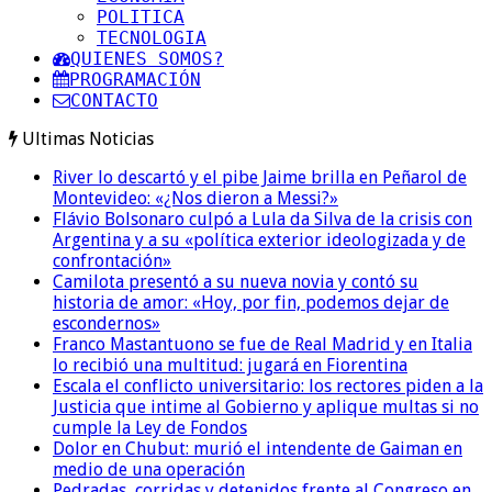
POLITICA
TECNOLOGIA
QUIENES SOMOS?
PROGRAMACIÓN
CONTACTO
Ultimas Noticias
River lo descartó y el pibe Jaime brilla en Peñarol de
Montevideo: «¿Nos dieron a Messi?»
Flávio Bolsonaro culpó a Lula da Silva de la crisis con
Argentina y a su «política exterior ideologizada y de
confrontación»
Camilota presentó a su nueva novia y contó su
historia de amor: «Hoy, por fin, podemos dejar de
escondernos»
Franco Mastantuono se fue de Real Madrid y en Italia
lo recibió una multitud: jugará en Fiorentina
Escala el conflicto universitario: los rectores piden a la
Justicia que intime al Gobierno y aplique multas si no
cumple la Ley de Fondos
Dolor en Chubut: murió el intendente de Gaiman en
medio de una operación
Pedradas, corridas y detenidos frente al Congreso en