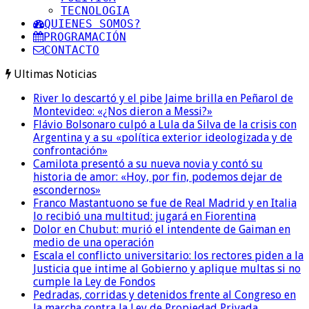
TECNOLOGIA
QUIENES SOMOS?
PROGRAMACIÓN
CONTACTO
Ultimas Noticias
River lo descartó y el pibe Jaime brilla en Peñarol de
Montevideo: «¿Nos dieron a Messi?»
Flávio Bolsonaro culpó a Lula da Silva de la crisis con
Argentina y a su «política exterior ideologizada y de
confrontación»
Camilota presentó a su nueva novia y contó su
historia de amor: «Hoy, por fin, podemos dejar de
escondernos»
Franco Mastantuono se fue de Real Madrid y en Italia
lo recibió una multitud: jugará en Fiorentina
Dolor en Chubut: murió el intendente de Gaiman en
medio de una operación
Escala el conflicto universitario: los rectores piden a la
Justicia que intime al Gobierno y aplique multas si no
cumple la Ley de Fondos
Pedradas, corridas y detenidos frente al Congreso en
la marcha contra la Ley de Propiedad Privada