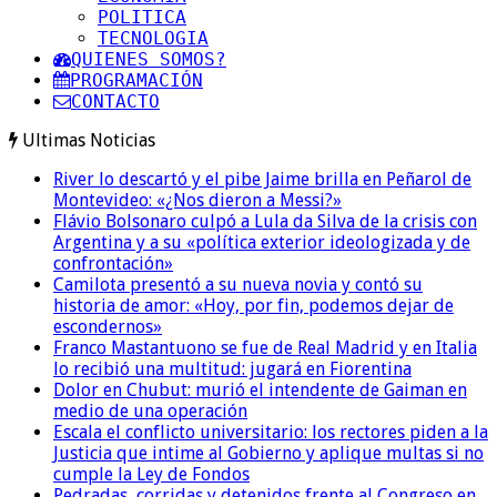
POLITICA
TECNOLOGIA
QUIENES SOMOS?
PROGRAMACIÓN
CONTACTO
Ultimas Noticias
River lo descartó y el pibe Jaime brilla en Peñarol de
Montevideo: «¿Nos dieron a Messi?»
Flávio Bolsonaro culpó a Lula da Silva de la crisis con
Argentina y a su «política exterior ideologizada y de
confrontación»
Camilota presentó a su nueva novia y contó su
historia de amor: «Hoy, por fin, podemos dejar de
escondernos»
Franco Mastantuono se fue de Real Madrid y en Italia
lo recibió una multitud: jugará en Fiorentina
Dolor en Chubut: murió el intendente de Gaiman en
medio de una operación
Escala el conflicto universitario: los rectores piden a la
Justicia que intime al Gobierno y aplique multas si no
cumple la Ley de Fondos
Pedradas, corridas y detenidos frente al Congreso en