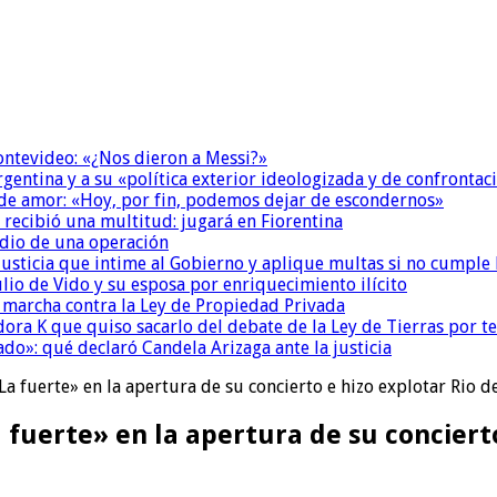
Montevideo: «¿Nos dieron a Messi?»
Argentina y a su «política exterior ideologizada y de confrontac
 de amor: «Hoy, por fin, podemos dejar de escondernos»
 recibió una multitud: jugará en Fiorentina
dio de una operación
la Justicia que intime al Gobierno y aplique multas si no cumple
io de Vido y su esposa por enriquecimiento ilícito
a marcha contra la Ley de Propiedad Privada
ora K que quiso sacarlo del debate de la Ley de Tierras por 
do»: qué declaró Candela Arizaga ante la justicia
 fuerte» en la apertura de su concierto e hizo explotar Rio de
uerte» en la apertura de su concierto 