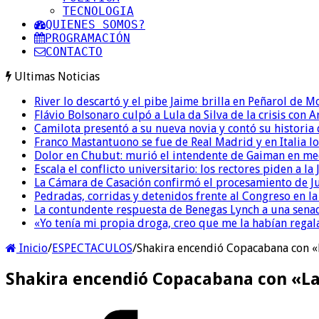
TECNOLOGIA
QUIENES SOMOS?
PROGRAMACIÓN
CONTACTO
Ultimas Noticias
River lo descartó y el pibe Jaime brilla en Peñarol de 
Flávio Bolsonaro culpó a Lula da Silva de la crisis con 
Camilota presentó a su nueva novia y contó su historia
Franco Mastantuono se fue de Real Madrid y en Italia lo
Dolor en Chubut: murió el intendente de Gaiman en me
Escala el conflicto universitario: los rectores piden a 
La Cámara de Casación confirmó el procesamiento de Jul
Pedradas, corridas y detenidos frente al Congreso en l
La contundente respuesta de Benegas Lynch a una senad
«Yo tenía mi propia droga, creo que me la habían regala
Inicio
/
ESPECTACULOS
/
Shakira encendió Copacabana con «La
Shakira encendió Copacabana con «La f