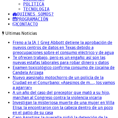
POLITICA
TECNOLOGIA
QUIENES SOMOS?
PROGRAMACIÓN
CONTACTO
Ultimas Noticias
Freno a la IA | Greg Abbott detiene la aprobación de
nuevos centros de datos en Texas debido a
preocupaciones sobre el consumo eléctrico y de agua
Te ofrecen trabajo, pero es un engaño: así son las
nuevas estafas laborales para robar dinero y datos
Examen toxicológico confirma consumo de cocaína de
Candela Arizaga
Nuevo asesinato motochorro de un policía de la
Ciudad en el Conurbano: «Asesinos de m…, los vamos
a agarrar»
A un año del caso del preceptor que mató a su hijo,
marchan al Congreso contra la violencia vicaria
Investigan la misteriosa muerte de una mujer en Villa
Elisa: la encontraron con la cabeza dentro de un pozo
en el patio de su casa
Caso Agostina: la querella pidió la detención de la