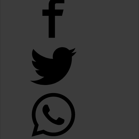
La Cámara de Casación confirmó el procesamiento de Julio de Vido y su esposa po
La contundente respuesta de Benegas Lynch a una senadora K que quiso sacarlo de
«Yo tenía mi propia droga, creo que me la habían regalado»: qué declaró Candela 