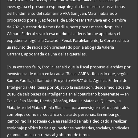
investigaba el presunto espionaje ilegal a familiares de las víctimas
del hundimiento del submarino ARA San Juan. Macri había sido
procesado por el juez federal de Dolores Martín Bava en diciembre
de 2021, sucesor de Ramos Padilla, pero pocos meses después la
Cámara Federal revocó esa medida. La decisión fue apelada y el
expediente llegó a la Casación Penal. Paralelamente, la Corte rechazó
un recurso de reposición presentado por la abogada Valeria
Carreras, apoderada de una de las querellas.
En un extenso fallo, Ercolini señaló que la fiscal propuso el archivo por
inexistencia de delito en la causa “Bases AMBA”. Recordó que, según
Ramos Padilla, el llamado “Proyecto AMBA” de la Agencia Federal de
Inteligencia (AFI) tenía por objetivo la instalación, desde mediados de
2016, de seis bases de inteligencia en el conurbano bonaerense —en
Ezeiza, San Martín, Haedo (Morón), Pilar, La Matanza, Quilmes, La
Plata, Mar del Plata y Bahía Blanca— para investigar delitos federales
complejos como narcotráfico o trata de personas. Sin embargo,
Ramos Padilla sostenía que en realidad se había dedicado a realizar
espionaje político hacia agrupaciones partidarias, sociales, sindicales
y comunitarias contrarias al gobierno de turno.