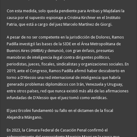
Con esta medida, solo queda pendiente para Arribas y Majdalani la
causa por el supuesto espionaje a Cristina Kirchner en el Instituto
Patria, que está a cargo del juez Marcelo Martínez de Giorgi.
A pesar de no ser competente en la jurisdicción de Dolores, Ramos
Padilla investigó las bases de la SIDE en el Área Metropolitana de
Buenos Aires (AMBA) y denunció, con gran énfasis, presuntas
maniobras de inteligencia ilegal contra dirigentes políticos,
periodistas, jueces, fiscales, sindicalistas y organizaciones sociales. En
2019, ante el Congreso, Ramos Padilla afirmó haber descubierto en
torno a D’Alessio una red internacional de inteligencia que habría
generado problemas diplomáticos con Irán, Venezuela y Uruguay,
entre otros países, red que nunca existió más allá de las afirmaciones
infundadas de D’Alessio que el juez tomó como verídicas.
El juez Ercolini fundamentó su fallo en el dictamen de la fiscal
Alejandra Mángano.
En 2023, la Cámara Federal de Casación Penal confirmó el
sobreseimiento del expresidente Mauricio Macri en la causa que