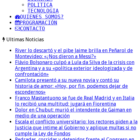
POLITICA
TECNOLOGIA
QUIENES SOMOS?
PROGRAMACIÓN
CONTACTO
Ultimas Noticias
River lo descartó y el pibe Jaime brilla en Peñarol de
Montevideo: «¿Nos dieron a Messi?»
Flávio Bolsonaro culpó a Lula da Silva de la crisis con
Argentina y a su «política exterior ideologizada y de
confrontación»
Camilota presentó a su nueva novia y contó su
historia de amor: «Hoy, por fin, podemos dejar de
escondernos»
Franco Mastantuono se fue de Real Madrid y en Italia
lo recibió una multitud: jugará en Fiorentina
Dolor en Chubut: murió el intendente de Gaiman en
medio de una operación
Escala el conflicto universitario: los rectores piden a la
Justicia que intime al Gobierno y aplique multas si no
cumple la Ley de Fondos
Pedradas, corridas y detenidos frente al Congreso en