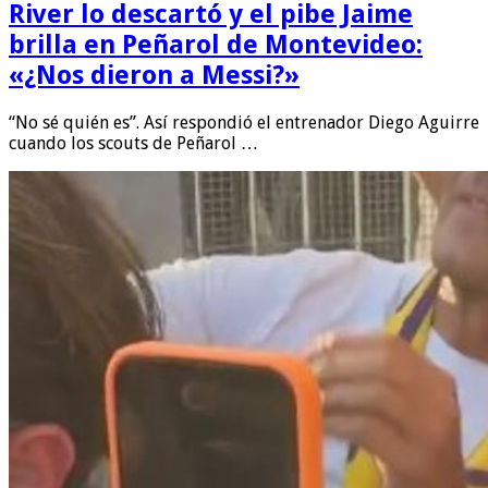
River lo descartó y el pibe Jaime
brilla en Peñarol de Montevideo:
«¿Nos dieron a Messi?»
“No sé quién es”. Así respondió el entrenador Diego Aguirre
cuando los scouts de Peñarol …