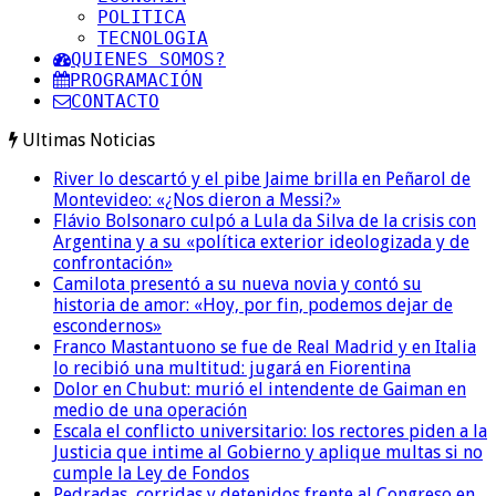
POLITICA
TECNOLOGIA
QUIENES SOMOS?
PROGRAMACIÓN
CONTACTO
Ultimas Noticias
River lo descartó y el pibe Jaime brilla en Peñarol de
Montevideo: «¿Nos dieron a Messi?»
Flávio Bolsonaro culpó a Lula da Silva de la crisis con
Argentina y a su «política exterior ideologizada y de
confrontación»
Camilota presentó a su nueva novia y contó su
historia de amor: «Hoy, por fin, podemos dejar de
escondernos»
Franco Mastantuono se fue de Real Madrid y en Italia
lo recibió una multitud: jugará en Fiorentina
Dolor en Chubut: murió el intendente de Gaiman en
medio de una operación
Escala el conflicto universitario: los rectores piden a la
Justicia que intime al Gobierno y aplique multas si no
cumple la Ley de Fondos
Pedradas, corridas y detenidos frente al Congreso en