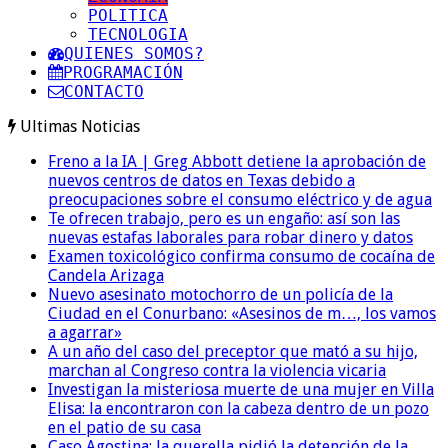
POLITICA
TECNOLOGIA
QUIENES SOMOS?
PROGRAMACIÓN
CONTACTO
Ultimas Noticias
Freno a la IA | Greg Abbott detiene la aprobación de
nuevos centros de datos en Texas debido a
preocupaciones sobre el consumo eléctrico y de agua
Te ofrecen trabajo, pero es un engaño: así son las
nuevas estafas laborales para robar dinero y datos
Examen toxicológico confirma consumo de cocaína de
Candela Arizaga
Nuevo asesinato motochorro de un policía de la
Ciudad en el Conurbano: «Asesinos de m…, los vamos
a agarrar»
A un año del caso del preceptor que mató a su hijo,
marchan al Congreso contra la violencia vicaria
Investigan la misteriosa muerte de una mujer en Villa
Elisa: la encontraron con la cabeza dentro de un pozo
en el patio de su casa
Caso Agostina: la querella pidió la detención de la