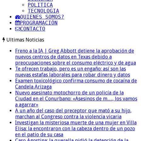
POLITICA
TECNOLOGIA
QUIENES SOMOS?
PROGRAMACIÓN
CONTACTO
Ultimas Noticias
Freno a la IA | Greg Abbott detiene la aprobación de
nuevos centros de datos en Texas debido a
preocupaciones sobre el consumo eléctrico y de agua
Te ofrecen trabajo, pero es un engaño: así son las
nuevas estafas laborales para robar dinero y datos
Examen toxicológico confirma consumo de cocaína de
Candela Arizaga
Nuevo asesinato motochorro de un policía de la
Ciudad en el Conurbano: «Asesinos de m…, los vamos
a agarrar»
A un año del caso del preceptor que mató a su hijo,
marchan al Congreso contra la violencia vicaria
Investigan la misteriosa muerte de una mujer en Villa
Elisa: la encontraron con la cabeza dentro de un pozo
en el patio de su casa
Caso Agostina: la querella pidió la detención de la