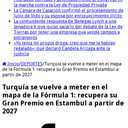
la marcha contra la Ley de Propiedad Privada
La Cámara de Casación confirmó el procesamiento de
Julio de Vido y su esposa por enriquecimiento ilícito
La contundente respuesta de Benegas Lynch a una
senadora K que quiso sacarlo del debate de la Ley de
Tierras por tener una empresa que vende campos a
extranjeros
«Yo tenía mi propia droga, creo que me la habían
regalado»: qué declaró Candela Arizaga ante la
justicia
Inicio
/
DEPORTES
/
Turquía se vuelve a meter en el mapa
de la Fórmula 1: recupera su Gran Premio en Estambul a
partir de 2027
Turquía se vuelve a meter en el
mapa de la Fórmula 1: recupera su
Gran Premio en Estambul a partir de
2027