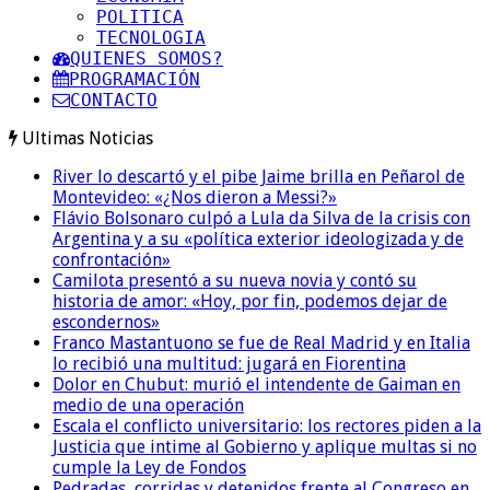
POLITICA
TECNOLOGIA
QUIENES SOMOS?
PROGRAMACIÓN
CONTACTO
Ultimas Noticias
River lo descartó y el pibe Jaime brilla en Peñarol de
Montevideo: «¿Nos dieron a Messi?»
Flávio Bolsonaro culpó a Lula da Silva de la crisis con
Argentina y a su «política exterior ideologizada y de
confrontación»
Camilota presentó a su nueva novia y contó su
historia de amor: «Hoy, por fin, podemos dejar de
escondernos»
Franco Mastantuono se fue de Real Madrid y en Italia
lo recibió una multitud: jugará en Fiorentina
Dolor en Chubut: murió el intendente de Gaiman en
medio de una operación
Escala el conflicto universitario: los rectores piden a la
Justicia que intime al Gobierno y aplique multas si no
cumple la Ley de Fondos
Pedradas, corridas y detenidos frente al Congreso en